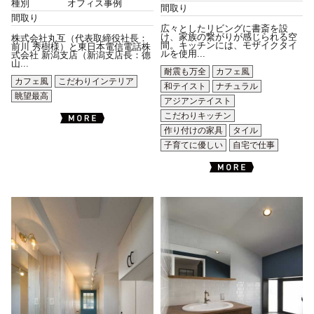
種別
オフィス事例
間取り
間取り
広々としたリビングに書斎を設
け、家族の繋がりが感じられる空
株式会社丸互（代表取締役社長：
間。キッチンには、モザイクタイ
前川 秀樹様）と東日本電信電話株
ルを使用...
式会社 新潟支店（新潟支店長：德
山...
耐震も万全
カフェ風
カフェ風
こだわりインテリア
和テイスト
ナチュラル
眺望最高
アジアンテイスト
こだわりキッチン
作り付けの家具
タイル
子育てに優しい
自宅で仕事