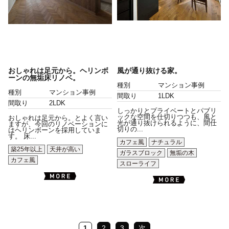
おしゃれは足元から。ヘリンボ
風が通り抜ける家。
ーンの無垢床リノベ。
種別
マンション事例
種別
マンション事例
間取り
1LDK
間取り
2LDK
しっかりとプライベートとパブリ
ックな空間を仕切りつつも、風と
おしゃれは足元から。とよく言い
光が通り抜けられるように、間仕
ますが、今回のリノベーションに
切りの...
はヘリンボーンを採用していま
す。 床...
カフェ風
ナチュラル
築25年以上
天井が高い
ガラスブロック
無垢の木
カフェ風
スローライフ
1
2
3
次