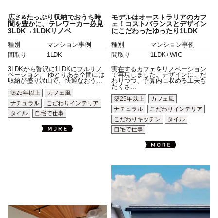
広さ&たっぷり収納でおうち時
モデルはオーストラリアのカフ
間を豊かに、テレワーカー必見
ェ！コストバランスとデザイン
3LDK→1LDKリノベ
にこだわったゆったり1LDK
種別
マンション事例
種別
マンション事例
間取り
1LDK
間取り
1LDK+WIC
3LDKから贅沢に1LDKにフルリノ
実在するカフェをリノベーション
ベーション。 ゆとりある空間には
で再現しました。デザインにこだ
収納が盛り沢山で、快適なおう...
わりつつ、予算内に収める工夫も
たくさ...
築25年以上
カフェ風
築25年以上
カフェ風
ナチュラル
こだわりインテリア
ナチュラル
こだわりインテリア
タイル
自宅で仕事
こだわりキッチン
タイル
自宅で仕事