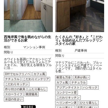
西海岸風で海を眺めながらの生
たくさんの『好き』と『こだわ
活ができるお家
り』を詰め込んだブルックリン
スタイルの家
種別
マンション事例
種別
戸建事例
間取り
間取り
ホワイトを基調にアクセントにブ
ルーを入り交えたカルフォルニア
マテリアルにこだわった、ブルッ
スタイル。 海が見える環境をフル
クリンスタイルな戸建てリノベー
に活...
ションです。 2階の壁にはタイル
を数...
DIYでセルフリノベ
カフェ風
耐震も万全
天井が高い
ナチュラル
こだわりインテリア
カフェ風
ナチュラル
こだわりキッチン
アジアンテイスト
ハンモック
作り付けの家具
ふたり暮らし
コンクリート壁
スローライフ
眺望最高
こだわりキッチン
水辺の住まい
ヘリンボーン床
ひとり暮らし
ふたり暮らし
子育てに優しい