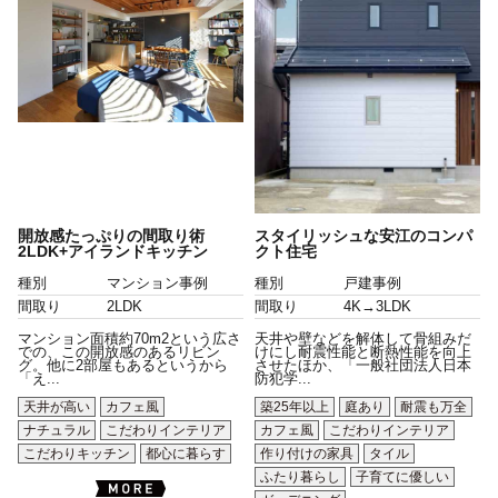
開放感たっぷりの間取り術
スタイリッシュな安江のコンパ
2LDK+アイランドキッチン
クト住宅
種別
マンション事例
種別
戸建事例
間取り
2LDK
間取り
4K→3LDK
マンション面積約70m2という広さ
天井や壁などを解体して骨組みだ
での、この開放感のあるリビン
けにし耐震性能と断熱性能を向上
グ。他に2部屋もあるというから
させたほか、「一般社団法人日本
「え...
防犯学...
天井が高い
カフェ風
築25年以上
庭あり
耐震も万全
ナチュラル
こだわりインテリア
カフェ風
こだわりインテリア
こだわりキッチン
都心に暮らす
作り付けの家具
タイル
ふたり暮らし
子育てに優しい