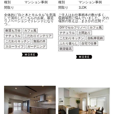
種別
マンション事例
種別
マンション事例
間取り
間取り
1LDK
全体的に”白と木とモルタル”を意識
ご主人はお仕事柄本の数が多く、
して演出したこちらのお家。最近
収納場所に悩んでいました。 その
リノベーションでトレンドになり
場所の答えは...まさかの土間？...
つ...
DIYでセルフリノベ
カフェ風
耐震も万全
カフェ風
ナチュラル
土間あり
ナチュラル
こだわりインテリア
こだわりキッチン
自転車収納
こだわりキッチン
無垢の木
ふたり暮らし
自宅で仕事
スローライフ
ガーデニング
眺望最高