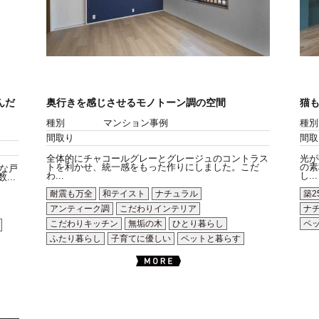
んだ
奥行きを感じさせるモノトーン調の空間
猫
種別
マンション事例
種別
間取り
間取
全体的にチャコールグレーとグレージュのコントラス
光が
トを利かせ、統一感をもった作りにしました。こだ
の素
な戸
わ...
し...
..
耐震も万全
和テイスト
ナチュラル
築2
アンティーク調
こだわりインテリア
ナ
こだわりキッチン
無垢の木
ひとり暮らし
ペ
ふたり暮らし
子育てに優しい
ペットと暮らす