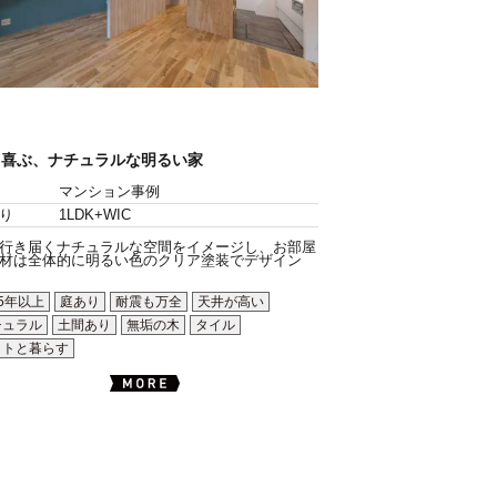
も喜ぶ、ナチュラルな明るい家
マンション事例
り
1LDK+WIC
行き届くナチュラルな空間をイメージし、お部屋
材は全体的に明るい色のクリア塗装でデザイン
5年以上
庭あり
耐震も万全
天井が高い
チュラル
土間あり
無垢の木
タイル
ットと暮らす