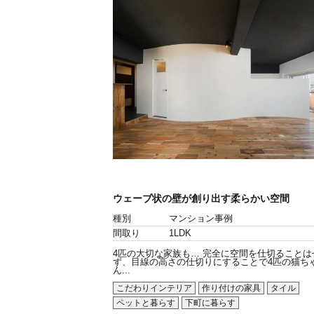
ウェーブ状の壁が創り出す柔らかい空間
種別
マンション事例
間取り
1LDK
4匹の大切な家族も… 完全に空間を仕切ることは
ず、目線の高さの仕切りにすることで4匹の猫ち
ん...
こだわりインテリア
作り付けの家具
タイル
ペットと暮らす
下町に暮らす