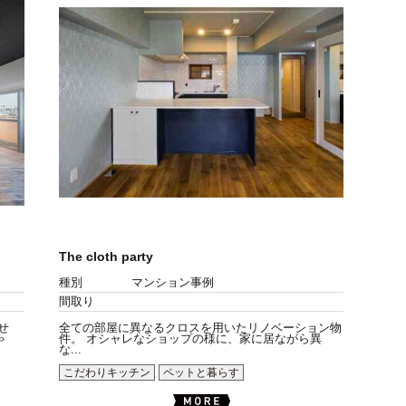
The cloth party
種別
マンション事例
間取り
せ
全ての部屋に異なるクロスを用いたリノベーション物
ゃ
件。 オシャレなショップの様に、家に居ながら異
な...
こだわりキッチン
ペットと暮らす