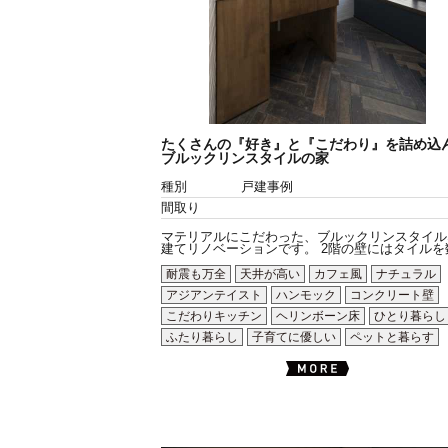
たくさんの『好き』と『こだわり』を詰め込
ブルックリンスタイルの家
種別
戸建事例
間取り
マテリアルにこだわった、ブルックリンスタイル
建てリノベーションです。 2階の壁にはタイルを数.
耐震も万全
天井が高い
カフェ風
ナチュラル
アジアンテイスト
ハンモック
コンクリート壁
こだわりキッチン
ヘリンボーン床
ひとり暮らし
ふたり暮らし
子育てに優しい
ペットと暮らす