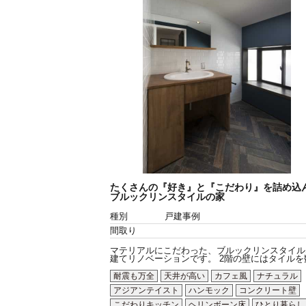
たくさんの『好き』と『こだわり』を詰め込
ブルックリンスタイルの家
種別
戸建事例
間取り
マテリアルにこだわった、ブルックリンスタイル
建てリノベーションです。 2階の壁にはタイルを数.
耐震も万全
天井が高い
カフェ風
ナチュラル
アジアンテイスト
ハンモック
コンクリート壁
こだわりキッチン
ヘリンボーン床
ひとり暮らし