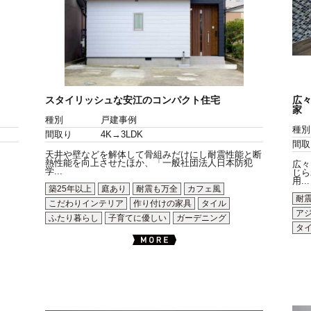
スタイリッシュな安江のコンパクト住宅
広
家
種別
戸建事例
種別
間取り
4K→3LDK
間取
天井や壁などを解体して骨組みだけにし耐震性能と断
熱性能を向上させたほか、「一般社団法人日本防犯
広々
学...
じら
用...
築25年以上
庭あり
耐震も万全
カフェ風
耐
こだわりインテリア
作り付けの家具
タイル
ア
ふたり暮らし
子育てに優しい
ガーデニング
タ