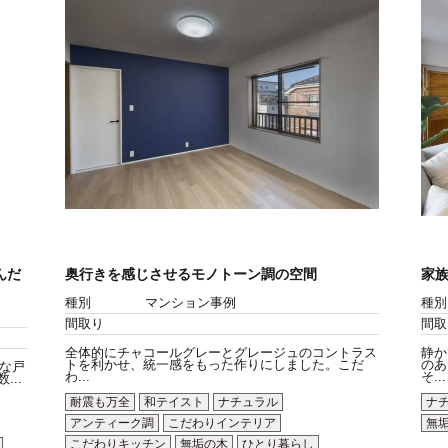
んだ
奥行きを感じさせるモノトーン調の空間
家
種別
マンション事例
種別
間取り
間取
全体的にチャコールグレーとグレージュのコントラス
静か
トを利かせ、統一感をもった作りにしました。こだ
のあ
な戸
わ...
そ...
..
耐震も万全
和テイスト
ナチュラル
ナ
アンティーク調
こだわりインテリア
無
こだわりキッチン
無垢の木
ひとり暮らし