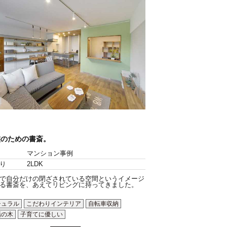
族のための書斎。
マンション事例
り
2LDK
で自分だけの閉ざされている空間というイメージ
る書斎を、あえてリビングに持ってきました。
チュラル
こだわりインテリア
自転車収納
垢の木
子育てに優しい