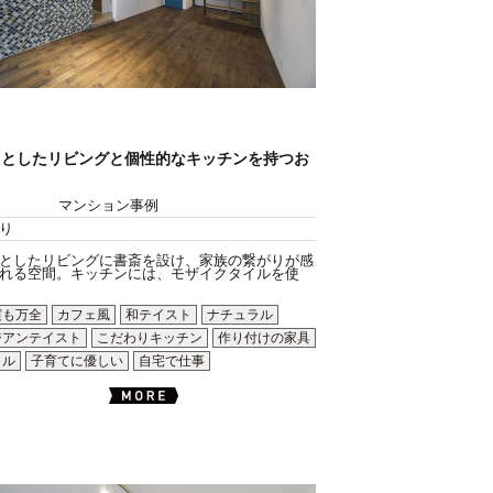
々としたリビングと個性的なキッチンを持つお
マンション事例
り
としたリビングに書斎を設け、家族の繋がりが感
れる空間。キッチンには、モザイクタイルを使
震も万全
カフェ風
和テイスト
ナチュラル
ジアンテイスト
こだわりキッチン
作り付けの家具
イル
子育てに優しい
自宅で仕事