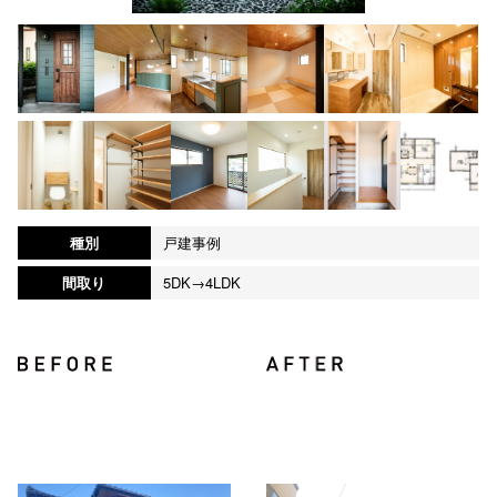
種別
戸建事例
間取り
5DK→4LDK