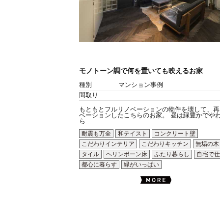
モノトーン調で何を置いても映えるお家
種別
マンション事例
間取り
もともとフルリノベーションの物件を壊して、再
ベーションしたこちらのお家。 昼は緑豊かでや
ら...
耐震も万全
和テイスト
コンクリート壁
こだわりインテリア
こだわりキッチン
無垢の木
タイル
ヘリンボーン床
ふたり暮らし
自宅で仕
都心に暮らす
緑がいっぱい