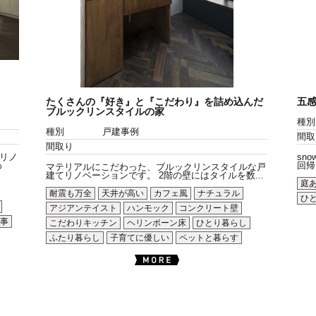
たくさんの『好き』と『こだわり』を詰め込んだ
五感
ブルックリンスタイルの家
種別
種別
戸建事例
間取
間取り
リノ
sn
わ
回帰を
マテリアルにこだわった、ブルックリンスタイルな戸
建てリノベーションです。 2階の壁にはタイルを数...
庭
耐震も万全
天井が高い
カフェ風
ナチュラル
ひ
アジアンテイスト
ハンモック
コンクリート壁
事
こだわりキッチン
ヘリンボーン床
ひとり暮らし
ふたり暮らし
子育てに優しい
ペットと暮らす