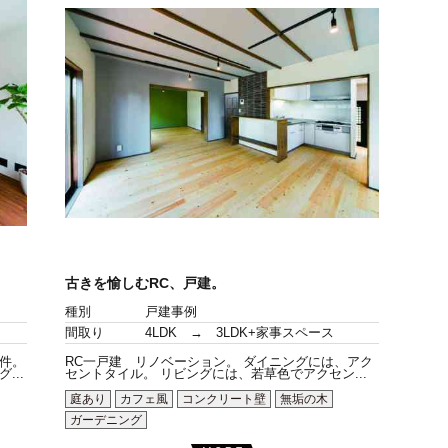
古きを愉しむRC、戸建。
種別
戸建事例
間取り
4LDK → 3LDK+家事スペース
件。
RC一戸建 リノベーション。 ダイニングには、アク
..
セントタイル。 リビングには、若草色でアクセン...
庭あり
カフェ風
コンクリート壁
無垢の木
ガーデニング