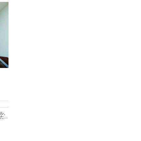
ル、
...