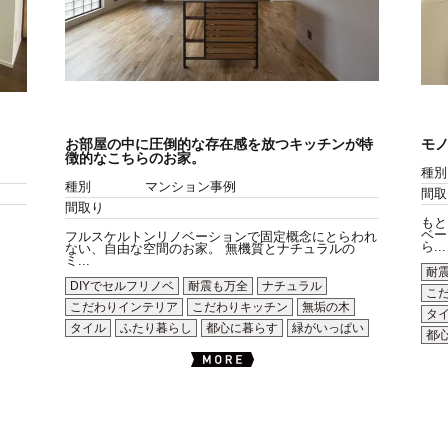
お部屋の中に圧倒的な存在感を放つキッチンが特
モ
徴的なこちらのお家。
種別
種別
マンション事例
間取
間取り
もと
ベー
フルスケルトンリノベーションで固定概念にとらわれ
ら...
ない、自由な空間のお家。 無機質とナチュラルの
ミ...
耐
DIYでセルフリノベ
耐震も万全
ナチュラル
こ
こだわりインテリア
こだわりキッチン
無垢の木
タ
タイル
ふたり暮らし
都心に暮らす
緑がいっぱい
都