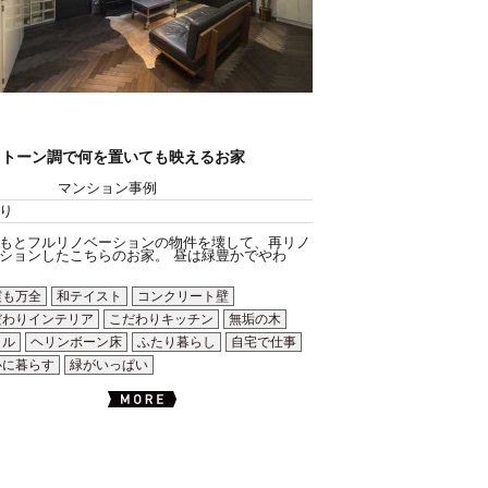
ノトーン調で何を置いても映えるお家
マンション事例
り
もとフルリノベーションの物件を壊して、再リノ
ションしたこちらのお家。 昼は緑豊かでやわ
震も万全
和テイスト
コンクリート壁
だわりインテリア
こだわりキッチン
無垢の木
イル
ヘリンボーン床
ふたり暮らし
自宅で仕事
心に暮らす
緑がいっぱい