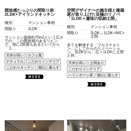
開放感たっぷりの間取り術
空間デザイナーの施主様と建築
2LDK+アイランドキッチン
家が造り上げた至極のリノベ
「1LDK＋趣味の収納土間」
種別
マンション事例
種別
マンション事例
間取り
2LDK
間取り
3LDK→1LDK+WIC+
土間
マンション面積約70m2という広さ
での、この開放感のあるリビン
グ。他に2部屋もあるというから
全てを解体する「フルスケルト
「え...
ン」にしてからのリノベーショ
ン。3LDKから、広々1LDKに土間
天井が高い
カフェ風
とW...
ナチュラル
こだわりインテリア
天井が高い
土間あり
こだわりキッチン
都心に暮らす
こだわりインテリア
ヘリンボーン床
都心に暮らす