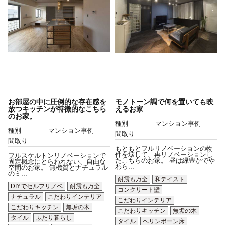
お部屋の中に圧倒的な存在感を
モノトーン調で何を置いても映
放つキッチンが特徴的なこちら
えるお家
のお家。
種別
マンション事例
種別
マンション事例
間取り
間取り
もともとフルリノベーションの物
件を壊して、再リノベーションし
フルスケルトンリノベーションで
たこちらのお家。 昼は緑豊かでや
固定概念にとらわれない、自由な
わら...
空間のお家。 無機質とナチュラル
のミ...
耐震も万全
和テイスト
DIYでセルフリノベ
耐震も万全
コンクリート壁
ナチュラル
こだわりインテリア
こだわりインテリア
こだわりキッチン
無垢の木
こだわりキッチン
無垢の木
タイル
ふたり暮らし
タイル
ヘリンボーン床