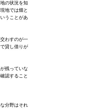
現地の状況を知
、現地では畑と
ということがあ
を交わすのが一
けで貸し借りが
類が残っていな
を確認すること
的な分野はそれ